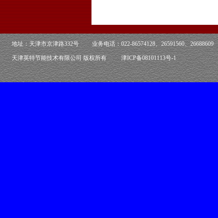
地址：天津市京津路332号 业务电话：022-86574128、26591560、2668860
天津英特节能技术有限公司 版权所有
津ICP备08101113号-1