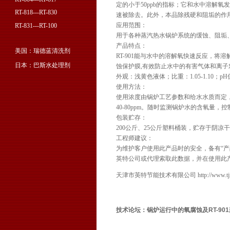
定的小于50ppb的指标；它和水中溶解
RT-818---RT-830
速被除去。此外，本品除残硬和阻垢的作
应用范围：
RT-831---RT-100
用于各种蒸汽热水锅炉系统的缓蚀、阻垢
产品特点：
美国：瑞德蓝清洗剂
RT-901能与水中的溶解氧快速反应，
日本：巴斯水处理剂
蚀保护膜,有效防止水中的有害气体和离
外观：浅黄色液体；比重：1.05-1.10；p
使用方法：
使用浓度由锅炉工艺参数和给水水质而定
40-80ppm。随时监测锅炉水的含氧量
包装贮存：
200公斤、25公斤塑料桶装，贮存于阴凉
工程师建议：
为维护客户使用此产品时的安全，备有“产
英特公司或代理索取此数据，并在使用此
天津市英特节能技术有限公司 http://www.tjint.
技术论坛：锅炉运行中的氧腐蚀及RT-90