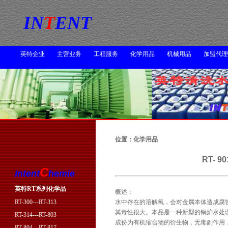
IN
T
ENT
英特企业
主营业务
工程服务
化学用品
机械用品
加盟代理
位置：化学用品
RT- 
C
Intent
hemie
英特RT系列化学品
概述：
RT-300---RT-313
水中存在的溶解氧，会对金属本体造成腐
其毒性很大。本品是一种新型的锅炉水处
RT-314---RT-803
成份为有机缩合物的衍生物，无毒副作用，除
RT-804---RT-817