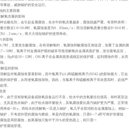
等事故，威胁锅炉的安全运行。
腐蚀的主要因素
中溶解氧含量的影响
种去极化剂，会引起金属腐蚀，在水中的氧含量越多，腐蚀就越严重。有资料表明：
分数在1.0×10-8时．氧腐蚀速度为0．03mm／a；而当溶解氧质量分数在8×10-6 时，
为1．2 mm／a，将大大缩短锅炉的使用寿命。
pH 的影响
H≤7时，主要发生酸腐蚀，在有溶解氧时，氧腐蚀和酸腐蚀互相促进，加重了金属的腐
在7～10时，氢离子对金属保护膜的破坏导致溶解氧向金属表面扩散，发生吸氧反应，
蚀；当pH在10～12时，OH-离子在金属表面形成稳定的保护膜，起到缓蚀作用，从而
蚀。
中溶解盐的影响
溶解盐对氧腐蚀有显著影响，其中氯离子(cl-)和硫酸根离子(SO42-)的影响最大，它会
面的保护膜，从而使氧腐蚀加快。因此，当氯离子和硫酸根离子等浓度高时．必须严
处理。
的危害
中，由于没有除氧设备或除氧设备运行不良，给水中的含氧量往往很高．有时甚至达
。尤其是热水锅炉，由于给水循环量较大，其氧腐蚀要比蒸汽锅炉更为严重。正常情
用寿命>30 a，而给水的溶解氧一旦进入锅炉，氧几乎全部消耗在金属腐蚀上。例如一
t／h锅炉，不考虑外壁的腐蚀与磨损，单是内壁的氧腐蚀．只需6～7 a即可将炉管腐蚀
腐蚀是局部腐蚀，如果腐蚀只集中于20％的受热面上，则只需一
炉管腐蚀穿透。