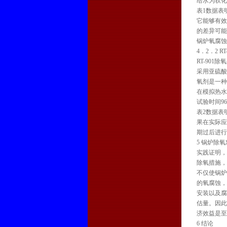
给水为软化
表1数据表
它能够有效
的差异可能
锅炉氧腐蚀
4．2．2 
RT-90
采用亚硫酸
氧剂是一种
在模拟热水
试验时间96
表2数据表明
果在实际应
期过后进行
5 锅炉除
实践证明，
除氧措施，
不仅使锅炉
的氧腐蚀，
安装以及腐
估量。因此
济效益是至
6 结论