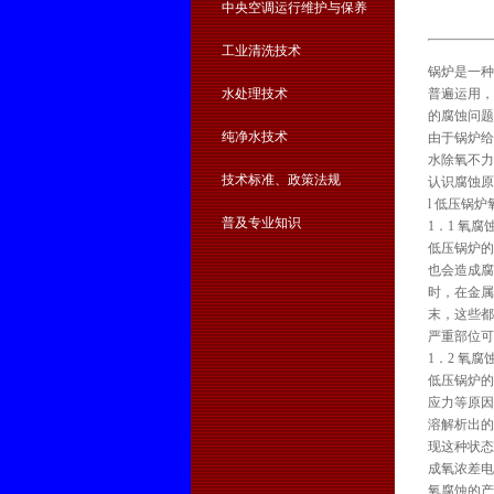
中央空调运行维护与保养
工业清洗技术
锅炉是一种
水处理技术
普遍运用，
的腐蚀问题
纯净水技术
由于锅炉给
水除氧不力
技术标准、政策法规
认识腐蚀原
l 低压锅
普及专业知识
1．1 氧腐
低压锅炉的
也会造成腐
时，在金属
末，这些都
严重部位可
1．2 氧腐
低压锅炉的
应力等原因
溶解析出的
现这种状态
成氧浓差电
氧腐蚀的产