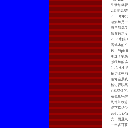
生诸如爆管
2 影响氧
2．1 水
溶解氧是一
当溶解氧质量
氧腐蚀速度
2．2 水的
当锅水的p
蚀：当pH
加速了氧腐
减缓氧的腐
2．3 水
锅炉水中的
破坏金属表
格进行脱氧
3 氧腐蚀
在低压锅炉
到饱和状态
况下锅炉使
台6．5 
光。而且氧
一年多可将