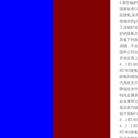
4 新型锅
国家标准GB
应除氧;采
使锅水的pH
工业锅炉采
炉的除氧方
具备下列条
成物，不会
国外公司自
开发应用上
4．1 RT
RT-90
除氧和缓蚀
汽系统无不
降低给水中
钝化金属表
起金属管过
低压蒸汽锅
低于国标GB 
4．2 RT
4．2．1 
RT-90