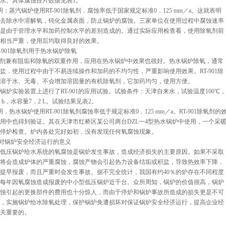
水。具体腐蚀挂片数据见表1。
明：蒸汽锅炉使用RT-901除氧剂．腐蚀率低于国家规定标准0．125 mm／a。这就表明
去除水中溶解氧，钝化金属表面，防止锅炉的腐蚀。三家单位在使用过程中腐蚀速率
是由于管理水平和加药控制水平的差别造成的。通过实际应用检查看，使用除氧剂前
相当严重，使用后均取得良好的效果。
RT-901除氧剂用于热水锅炉除氧
1除氧剂兼有阻垢和除氧的双重作用，应用在热水锅炉中效果也很好。热水锅炉除氧，通常
盐．使用过程中由于不易连续操作和加药的不均匀性，严重影响使用效果。RT-901除
溶于水、无毒、不会增加溶固量的有机除氧剂，它加药均匀，使用方便。
锅炉实验装置上进行了RT-901的应用试验。试验条件：天津自来水，试验温度100℃，
 h，水容量7．2 L。试验结果见表2。
．热水锅炉使用RT-901除氧剂腐蚀率低于规定标准0．125 mm／a。RT-901除氧剂的
用中也得到验证。其在天津市红桥区某公司两台DZL一4型热水锅炉中使用，一个采
停炉检查。炉内各处完好如初，没有发现任何氧腐蚀现象。
氧对锅炉安全经济运行的意义
低压锅炉给水系统的氧腐蚀是锅炉发生事故，造成经济损失的主要原因。如果不采取
将会造成炉体的严重腐蚀，腐蚀产物会引起热力设备结垢或积盐，导致热效率下降．
提早报废，而且严重时会发生事故。据不完全统计，我国有约40％的炉存在不同程度
每年因氧腐蚀造成报废的中小型低压锅炉近千台。众所周知，锅炉的价值很高，锅炉
蚀引起的更换部件的费用也十分惊人，而由于停炉和锅炉事故所造成的损失更是不可
，实施锅炉给水除氧处理，保护锅炉免遭损坏对保证锅炉安全经济运行，提高企业经
关重要的。