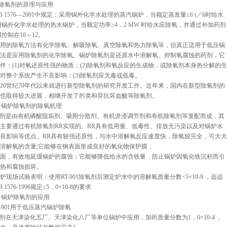
炉除氧剂的原理与应用
 1576—2001中规定：采用锅外化学水处理的蒸汽锅炉，当额定蒸发量≥6 t／h时给水
用锅外化学水处理的热水锅炉，当额定功率≥4．2 MW 时给水应除氧，并通过补加药剂
控制在10～12。
用的除氧方法有化学除氧、解吸除氧、真空除氧和热力除氧等，但真正适用于低压锅
法是应用除氧剂的化学除氧。锅炉除氧剂是还原水中溶解氧、抑制氧腐蚀的药剂，它
件：(1)对氧还原性强的物质；(2)除氧剂和氧反应的生成物，或除氧剂本身热分解的生
对整个系统产生不良影响：(3)除氧剂应无毒或低毒。
20世纪70年代以来就进行新型除氧剂的研究开发工作。近年来，国内在新型除氧剂的
也取得较大进展，相继开发了肟类和异抗坏血酸等除氧剂。
-901锅炉除氧剂的除氧机理
1除氧剂是由有机磷酸阻垢剂、吸附分散剂、有机淤渣调节剂和有机除氧剂等复配而成，其
主要通过有机除氧剂RR实现的。RR具有低用量、低毒性、排放无污染以及对锅炉水
良影响等优点。RR具有较强还原性，与水中溶解氧反应速度快，除氧较完全，可大大
溶解氧的含量;它能够在钢表面形成良好的氧化物保护膜，
面，有效地延缓锅炉的腐蚀；它能够降低给水的含铁量．防止锅炉因氧化铁沉积而引
热和腐蚀损坏。
炉现场试验表明：使用RT-901除氧剂后测定炉水中的溶解氧质量分数<5×10-9 ，远远
1576-1996规定≤5．0×10-8的要求.
-901锅炉除氧剂的应用
RT-901用于低压蒸汽锅炉除氧
1除氧剂在天津染化五厂、天津染化八厂等单位锅炉中应用，加药质量分数为1．0×10-4 ，