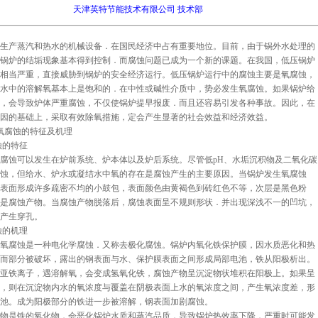
天津英特节能技术有限公司 技术部
生产蒸汽和热水的机械设备．在国民经济中占有重要地位。目前，由于锅外水处理的
锅炉的结垢现象基本得到控制．而腐蚀问题已成为一个新的课题。在我国，低压锅炉
相当严重，直接威胁到锅炉的安全经济运行。低压锅炉运行中的腐蚀主要是氧腐蚀，
水中的溶解氧基本上是饱和的．在中性或碱性介质中，势必发生氧腐蚀。如果锅炉给
，会导致炉体严重腐蚀，不仅使锅炉提早报废．而且还容易引发各种事故。因此，在
因的基础上，采取有效除氧措施，定会产生显著的社会效益和经济效益。
炉氧腐蚀的特征及机理
蚀的特征
腐蚀可以发生在炉前系统、炉本体以及炉后系统。尽管低pH、水垢沉积物及二氧化碳
蚀，但给水、炉水或凝结水中氧的存在是腐蚀产生的主要原因。当锅炉发生氧腐蚀
表面形成许多疏密不均的小鼓包，表面颜色由黄褐色到砖红色不等，次层是黑色粉
是腐蚀产物。当腐蚀产物脱落后，腐蚀表面呈不规则形状．并出现深浅不一的凹坑，
产生穿孔。
蚀的机理
氧腐蚀是一种电化学腐蚀．又称去极化腐蚀。锅炉内氧化铁保护膜，因水质恶化和热
而部分被破坏，露出的钢表面与水、保护膜表面之间形成局部电池，铁从阳极析出。
亚铁离子，遇溶解氧，会变成氢氧化铁，腐蚀产物呈沉淀物状堆积在阳极上。如果呈
，则在沉淀物内水的氧浓度与覆盖在阴极表面上水的氧浓度之间，产生氧浓度差，形
池。成为阳极部分的铁进一步被溶解，钢表面加剧腐蚀。
物是铁的氧化物，会恶化锅炉水质和蒸汽品质，导致锅炉热效率下降，严重时可能发